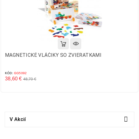
MAGNETICKÉ VLÁČIKY SO ZVIERATKAMI
KÓD:
GG5092
38,60 €
48,70 €
Základná
Cena
cena

V Akcií