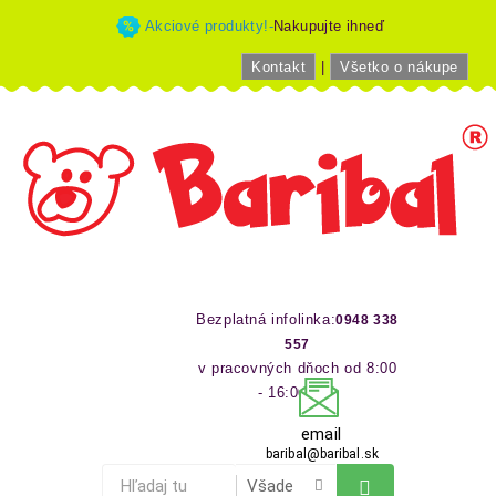
Akciové produkty!-
Nakupujte ihneď
Kontakt
|
Všetko o nákupe
Bezplatná infolinka:
0948 338
557
v pracovných dňoch od 8:00
- 16:00 hod
email
baribal@baribal.sk