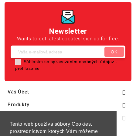
Newsletter
Wants to get latest updates! sign up for free.
Súhlasím so spracovaním osobných údajov -
prehlásenie
Váš Účet

Produkty

Naša Spoločnosť

Tento web používa súbory Cookies,
prostredníctvom ktorých Vám môžeme