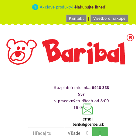
Akciové produkty!-
Nakupujte ihneď
Kontakt
|
Všetko o nákupe
Bezplatná infolinka:
0948 338
557
v pracovných dňoch od 8:00
- 16:00 hod
email
baribal@baribal.sk