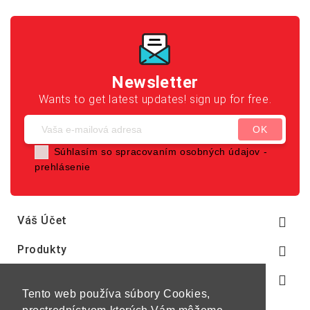
Newsletter
Wants to get latest updates! sign up for free.
Súhlasím so spracovaním osobných údajov -
prehlásenie
Váš Účet

Produkty

Naša Spoločnosť

Tento web používa súbory Cookies,