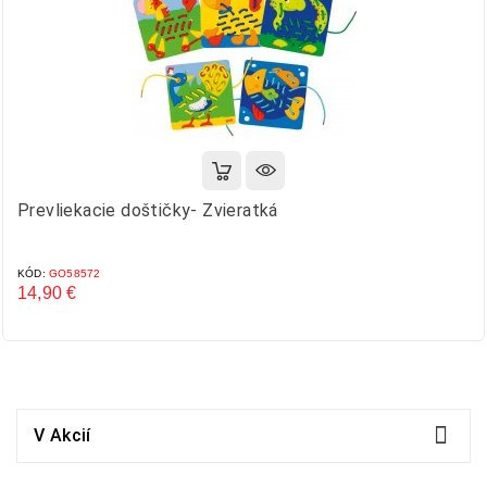
Prevliekacie doštičky- Zvieratká
KÓD:
GO58572
14,90 €
Cena

V Akcií