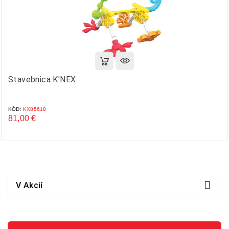
Stavebnica K'NEX
KÓD:
KX85618
81,00 €
Cena

V Akcií