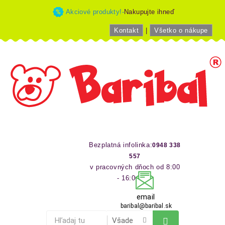
Akciové produkty!-
Nakupujte ihneď
Kontakt
|
Všetko o nákupe
Bezplatná infolinka:
0948 338
557
v pracovných dňoch od 8:00
- 16:00 hod
email
baribal@baribal.sk