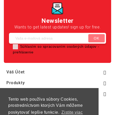
Newsletter
Wants to get latest updates! sign up for free.
Súhlasím so spracovaním osobných údajov -
prehlásenie
Váš Účet

Produkty

Naša Spoločnosť

Tento web používa súbory Cookies,
prostredníctvom ktorých Vám môžeme
poskytovať lepšie funkcie.
Zistite viac