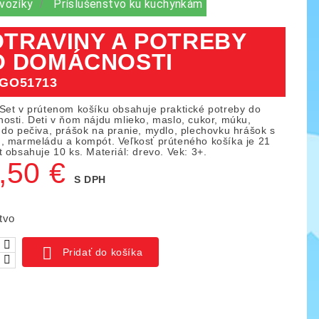
 vozíky
Príslušenstvo ku kuchynkám
TRAVINY A POTREBY
O DOMÁCNOSTI
GO51713
Set v prútenom košíku obsahuje praktické potreby do
osti. Deti v ňom nájdu mlieko, maslo, cukor, múku,
 do pečiva, prášok na pranie, mydlo, plechovku hrášok s
, marmeládu a kompót. Veľkosť prúteného košíka je 21
 obsahuje 10 ks. Materiál: drevo. Vek: 3+.
,50 €
S DPH
tvo
ica IO blocks, 1000 ks
Piks náučný set 128 ks

Pridať do košíka
03
KÓD:
YTKE02
141,00 €
261,50 €
159,50 €
ná
Základná
Cena