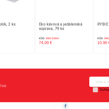
šík, 2 ks
Eko kávová a jedálenská
RYBIE
súprava, 79 ks
KÓD:
BW120804
KÓD:
MN3
74,00 €
10,90 
Cena
Cena
free.
Súhla