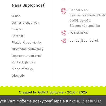
Naša Spoločnosť
Baribal s.r.o
Kežmarská cesta 2134/
O nás
05401 Levoča
Ochrana osobných
Slovenská republika
údajov
0948 338 557
Kontakt
baribal@baribal.sk
Platobné podmienky
Obchodné podmienky
Doprava a poštovné
Kontaktujte nás
Mapa stránky
Obchody
Created by GURU Software - 2018 - 2025
orých Vám môžeme poskytovať lepšie funkcie.
Zistite viac