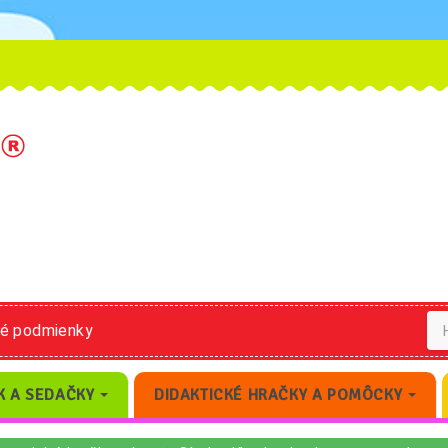
né podmienky
K A SEDAČKY
DIDAKTICKÉ HRAČKY A POMÔCKY