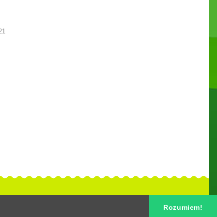
21
Rozumiem!