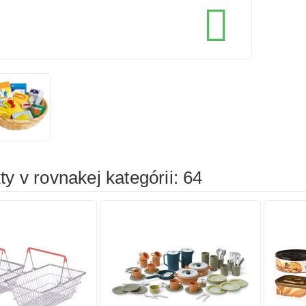
cena
cena

íka
Pridať do košíka
Prid
y v rovnakej kategórii: 64