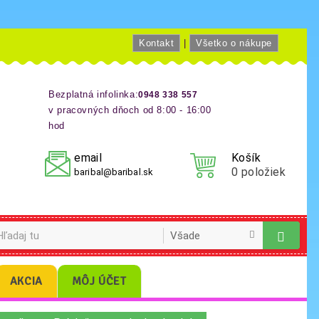
Kontakt
|
Všetko o nákupe
Bezplatná infolinka:
0948 338 557
v pracovných dňoch od 8:00 - 16:00
hod
email
Košík
0
položiek
baribal@baribal.sk
AKCIA
MÔJ ÚČET