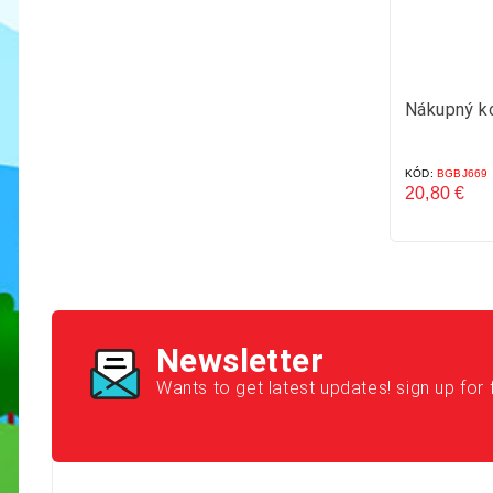
Nákupný ko
KÓD:
BGBJ669
20,80 €
Cena
Newsletter
Wants to get latest updates! sign up for 