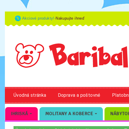
Akciové produkty!-
Nakupujte ihneď
Úvodná stránka
Doprava a poštovné
Platob
IHRISKÁ
MOLITANY A KOBERCE
NÁBYTO