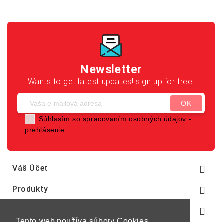
Newsletter
Wants to get latest updates! sign up for free.
Súhlasím so spracovaním osobných údajov -
prehlásenie
Váš Účet

Produkty

Naša Spoločnosť

Tento web používa súbory Cookies,