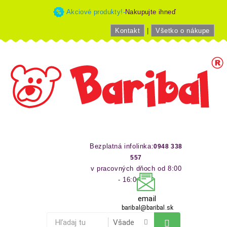
Akciové produkty!-
Nakupujte ihneď
Kontakt
|
Všetko o nákupe
Bezplatná infolinka:
0948 338
557
v pracovných dňoch od 8:00
- 16:00 hod
email
baribal@baribal.sk