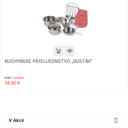
KUCHYNSKÉ PRÍSLUŠENSTVO „GUSTÁV“
KÓD:
LE8968
34,60 €
Cena

V Akcií