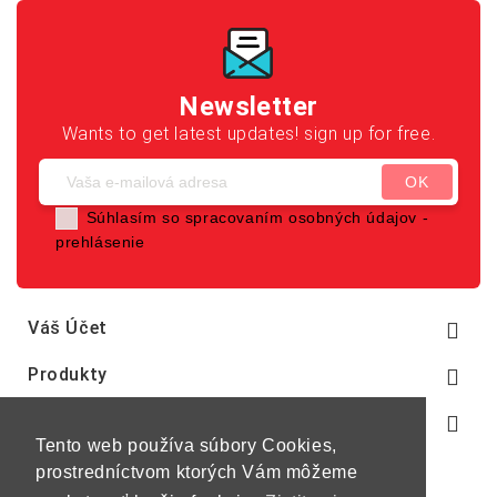
Newsletter
Wants to get latest updates! sign up for free.
Súhlasím so spracovaním osobných údajov -
prehlásenie
Váš Účet

Produkty

Naša Spoločnosť

Tento web používa súbory Cookies,
prostredníctvom ktorých Vám môžeme