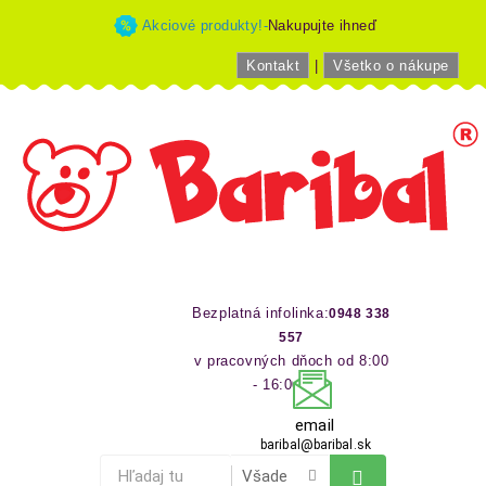
Akciové produkty!-
Nakupujte ihneď
Kontakt
|
Všetko o nákupe
Bezplatná infolinka:
0948 338
557
v pracovných dňoch od 8:00
- 16:00 hod
email
baribal@baribal.sk