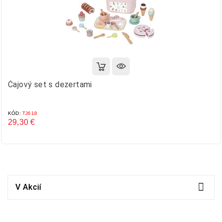
Čajový set s dezertami
KÓD:
TJ618
29,30 €
Cena

V Akcií