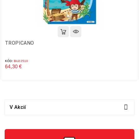
TROPICANO
KÓD:
BU22510
64,30 €
Cena

V Akcií