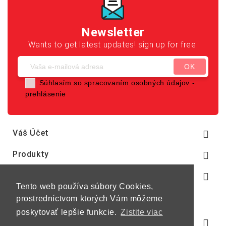
Newsletter
Wants to get latest updates! sign up for free.
Súhlasím so spracovaním osobných údajov -
prehlásenie
Váš Účet

Produkty

Naša Spoločnosť

Tento web používa súbory Cookies,
prostredníctvom ktorých Vám môžeme
poskytovať lepšie funkcie.
Zistite viac
Informácie O E-Shope
