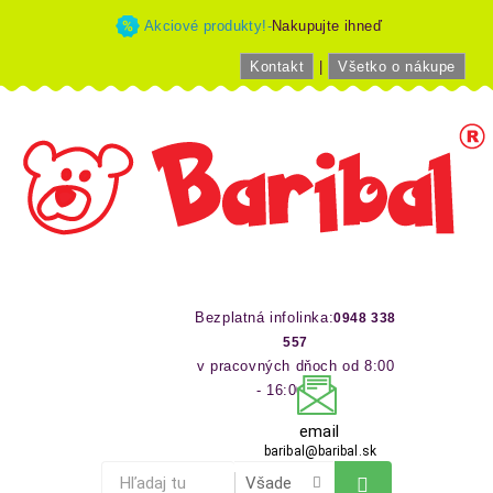
Akciové produkty!-
Nakupujte ihneď
Kontakt
|
Všetko o nákupe
Bezplatná infolinka:
0948 338
557
v pracovných dňoch od 8:00
- 16:00 hod
email
baribal@baribal.sk