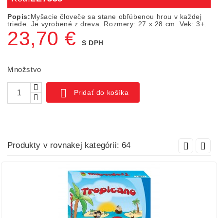
Popis:
Myšacie človeče sa stane obľúbenou hrou v každej
triede. Je vyrobené z dreva. Rozmery: 27 x 28 cm. Vek: 3+.
23,70 €
S DPH
Množstvo

Pridať do košíka
Produkty v rovnakej kategórii: 64