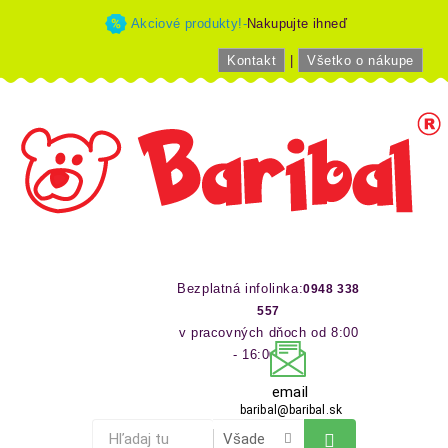
Akciové produkty!-
Nakupujte ihneď
Kontakt
|
Všetko o nákupe
Bezplatná infolinka:
0948 338
557
v pracovných dňoch od 8:00
- 16:00 hod
email
baribal@baribal.sk