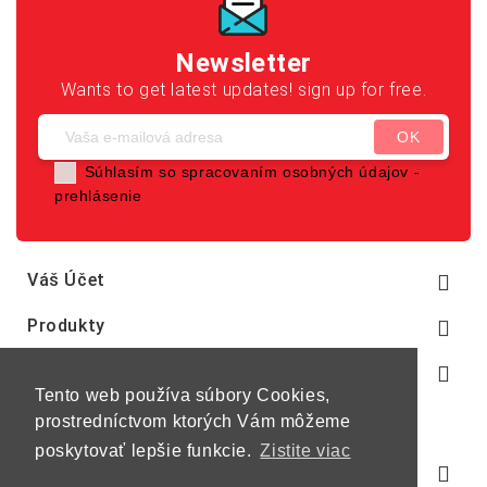
Newsletter
Wants to get latest updates! sign up for free.
Súhlasím so spracovaním osobných údajov -
prehlásenie
Váš Účet

Produkty

Naša Spoločnosť

Tento web používa súbory Cookies,
prostredníctvom ktorých Vám môžeme
poskytovať lepšie funkcie.
Zistite viac
Informácie O E-Shope
