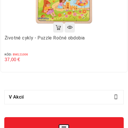
Životné cykly - Puzzle Ročné obdobia
KÓD:
BW121006
37,00 €
Cena

V Akcií