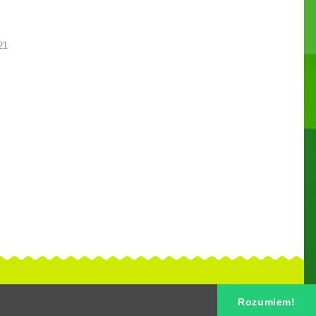
21
Rozumiem!