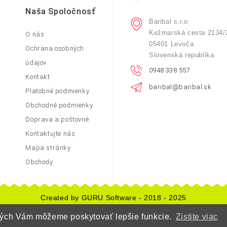
Naša Spoločnosť
Baribal s.r.o
Kežmarská cesta 2134/
O nás
05401 Levoča
Ochrana osobných
Slovenská republika
údajov
0948 338 557
Kontakt
baribal@baribal.sk
Platobné podmienky
Obchodné podmienky
Doprava a poštovné
Kontaktujte nás
Mapa stránky
Obchody
Created by GURU Software - 2018 - 2025
orých Vám môžeme poskytovať lepšie funkcie.
Zistite viac