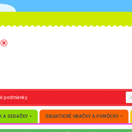
né podmienky
K A SEDAČKY
DIDAKTICKÉ HRAČKY A POMÔCKY