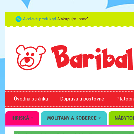
Akciové produkty!-
Nakupujte ihneď
Úvodná stránka
Doprava a poštovné
Platob
IHRISKÁ
MOLITANY A KOBERCE
NÁBYTO