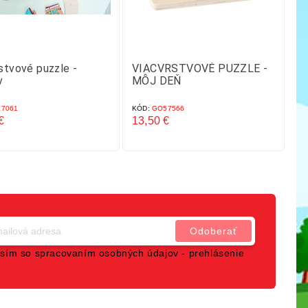
stvové puzzle -
VIACVRSTVOVÉ PUZZLE -
J
v
MÔJ DEŇ
7061
KÓD:
GO57566
KÓ
€
13,50 €
22
Cena
C
sím so spracovaním osobných údajov -
prehlásenie