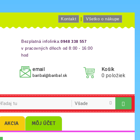
Kontakt
|
Všetko o nákupe
Bezplatná infolinka:
0948 338 557
v pracovných dňoch od 8:00 - 16:00
hod
email
Košík
0
položiek
baribal@baribal.sk
AKCIA
MÔJ ÚČET