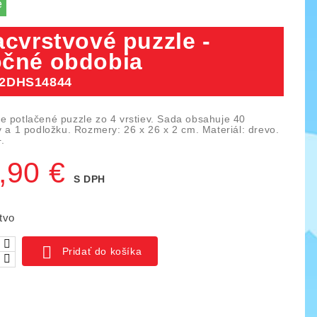
e
acvrstvové puzzle -
čné obdobia
2DHS14844
e potlačené puzzle zo 4 vrstiev. Sada obsahuje 40
v a 1 podložku. Rozmery: 26 x 26 x 2 cm. Materiál: drevo.
.
,90 €
S DPH
tvo
ica IO blocks, 1000 ks
Piks náučný set 128 ks

Pridať do košíka
03
KÓD:
YTKE02
141,00 €
261,50 €
159,50 €
ná
Základná
Cena