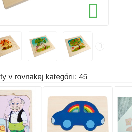
cena
cena

íka
Pridať do košíka
Prid

y v rovnakej kategórii: 45