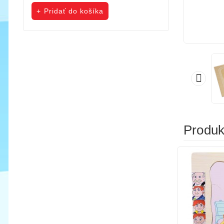
cena
cena
Pridať do košíka
Pridať do koš

Produkt