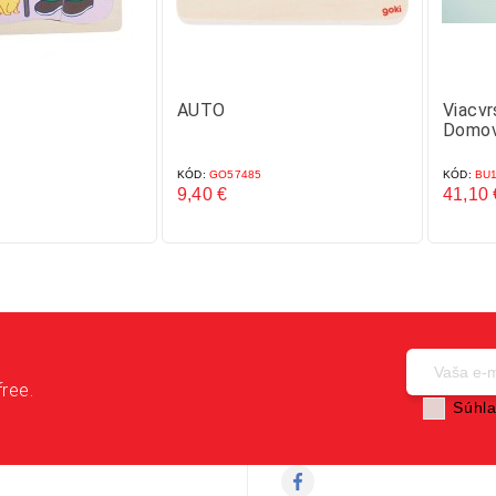
AUTO
Viacvr
Domo
KÓD:
GO57485
KÓD:
BU1
9,40 €
41,10 
Cena
Cena
free.
Súhla