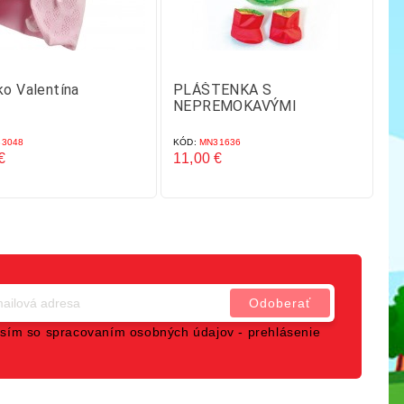
o Valentína
PLÁŠTENKA S
N
NEPREMOKAVÝMI
P
NOHAVICAMI A GUMÁKMI
3048
KÓD:
MN31636
KÓ
€
11,00 €
11
Cena
C
sím so spracovaním osobných údajov -
prehlásenie