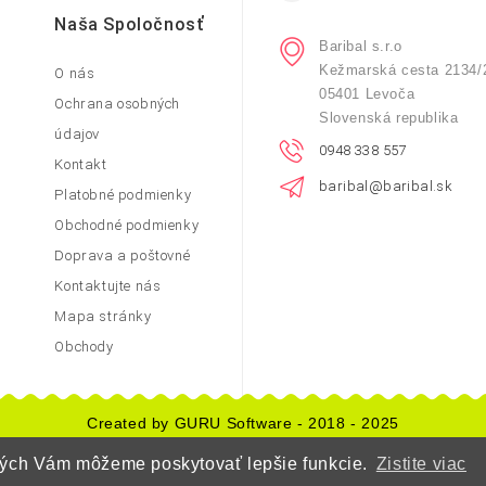
Naša Spoločnosť
Baribal s.r.o
Kežmarská cesta 2134/
O nás
05401 Levoča
Ochrana osobných
Slovenská republika
údajov
0948 338 557
Kontakt
baribal@baribal.sk
Platobné podmienky
Obchodné podmienky
Doprava a poštovné
Kontaktujte nás
Mapa stránky
Obchody
Created by GURU Software - 2018 - 2025
orých Vám môžeme poskytovať lepšie funkcie.
Zistite viac