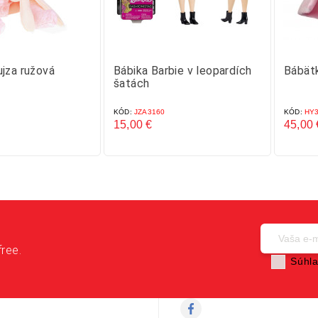
jza ružová
Bábika Barbie v leopardích
Bábätk
šatách
KÓD:
JZA3160
KÓD:
HY3
15,00 €
45,00 
Cena
Cena
free.
Súhla