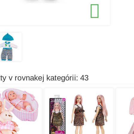
cena
cena

íka
Pridať do košíka
Prid
y v rovnakej kategórii: 43