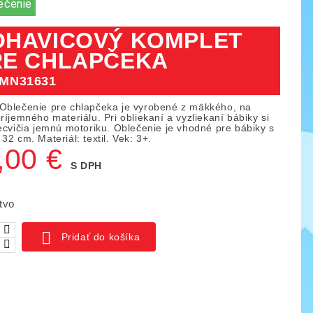
ečenie
OHAVICOVÝ KOMPLET
RE CHLAPČEKA
MN31631
Oblečenie pre chlapčeka je vyrobené z mäkkého, na
ríjemného materiálu. Pri obliekaní a vyzliekaní bábiky si
recvičia jemnú motoriku. Oblečenie je vhodné pre bábiky s
32 cm. Materiál: textil. Vek: 3+.
,00 €
S DPH
tvo

Pridať do košíka
ica IO blocks, 1000 ks
Piks náučný set 128 ks
03
KÓD:
YTKE02
141,00 €
261,50 €
159,50 €
ná
Základná
Cena