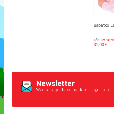
Bábätko Lu
KÓD:
JZA5007R
31,00 €
Cena
Newsletter
Wants to get latest updates! sign up for 