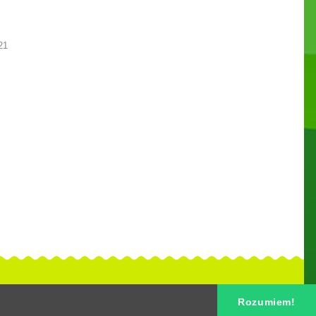
21
Rozumiem!