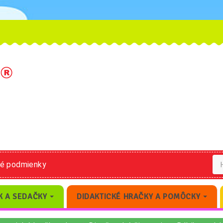
né podmienky
K A SEDAČKY
DIDAKTICKÉ HRAČKY A POMÔCKY