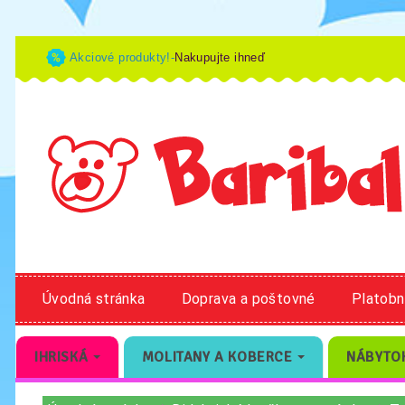
Akciové produkty!-
Nakupujte ihneď
Úvodná stránka
Doprava a poštovné
Platob
IHRISKÁ
MOLITANY A KOBERCE
NÁBYTO