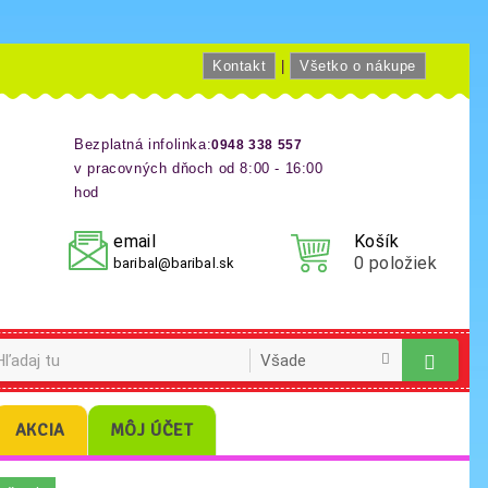
Kontakt
|
Všetko o nákupe
Bezplatná infolinka:
0948 338 557
v pracovných dňoch od 8:00 - 16:00
hod
email
Košík
0
položiek
baribal@baribal.sk
AKCIA
MÔJ ÚČET