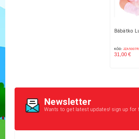
Bábätko Lu
KÓD:
JZA5007R
31,00 €
Cena
Newsletter
Wants to get latest updates! sign up for 