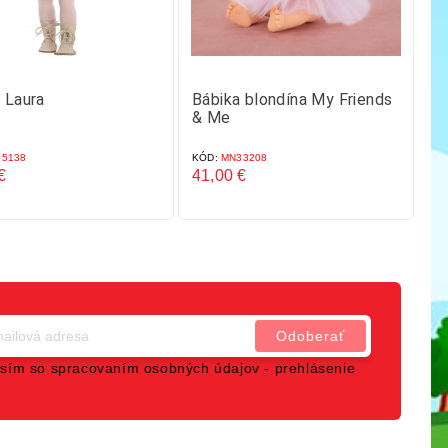
 Laura
Bábika blondína My Friends
Bá
& Me
p
42 
5138
KÓD:
MN33208
KÓ
€
41,00 €
50
Cena
C
sím so spracovaním osobných údajov -
prehlásenie