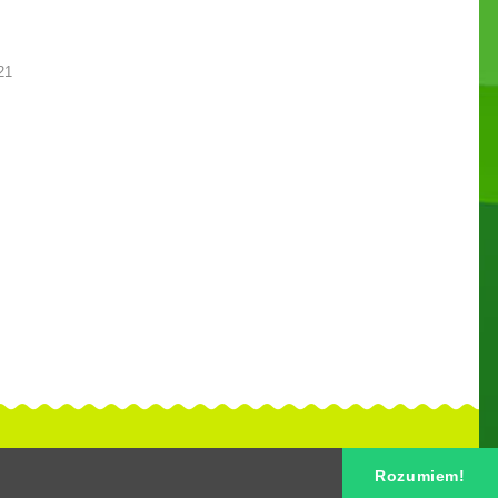
21
Rozumiem!