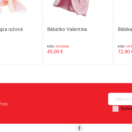
jza ružová
Bábätko Valentína
Bábika
KÓD:
HY33048
KÓD:
HY3
45,00 €
72,90 
Cena
Cena
free.
Súhla