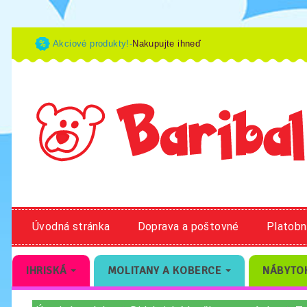
Akciové produkty!-
Nakupujte ihneď
Úvodná stránka
Doprava a poštovné
Platob
IHRISKÁ
MOLITANY A KOBERCE
NÁBYTO