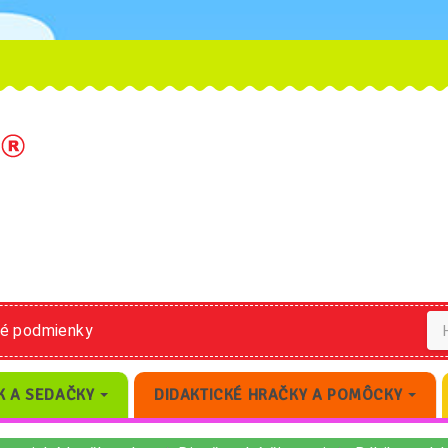
né podmienky
K A SEDAČKY
DIDAKTICKÉ HRAČKY A POMÔCKY