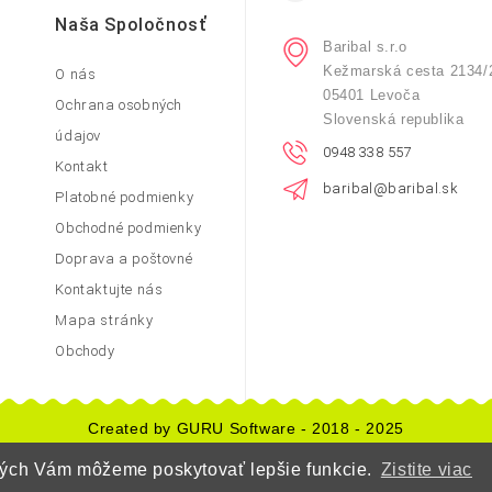
Naša Spoločnosť
Baribal s.r.o
Kežmarská cesta 2134/
O nás
05401 Levoča
Ochrana osobných
Slovenská republika
údajov
0948 338 557
Kontakt
baribal@baribal.sk
Platobné podmienky
Obchodné podmienky
Doprava a poštovné
Kontaktujte nás
Mapa stránky
Obchody
Created by GURU Software - 2018 - 2025
orých Vám môžeme poskytovať lepšie funkcie.
Zistite viac