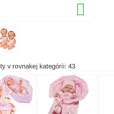
cena
cena

íka
Pridať do košíka
Prid
y v rovnakej kategórii: 43