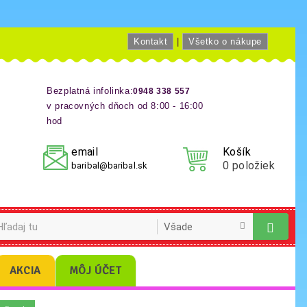
Kontakt
|
Všetko o nákupe
Bezplatná infolinka:
0948 338 557
v pracovných dňoch od 8:00 - 16:00
hod
email
Košík
0
položiek
baribal@baribal.sk
AKCIA
MÔJ ÚČET