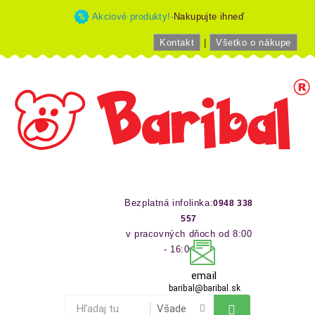
Akciové produkty!-
Nakupujte ihneď
Kontakt
|
Všetko o nákupe
Bezplatná infolinka:
0948 338
557
v pracovných dňoch od 8:00
- 16:00 hod
email
baribal@baribal.sk