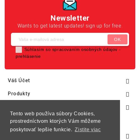
Newsletter
Wants to get latest updates! sign up for free.
Súhlasím so spracovaním osobných údajov -
prehlásenie
Váš Účet

Produkty

Naša Spoločnosť

Tento web používa súbory Cookies,
prostredníctvom ktorých Vám môžeme
poskytovať lepšie funkcie.
Zistite viac
Informácie O E-Shope
