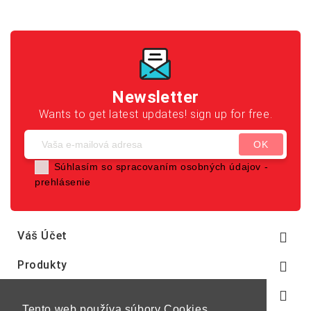
Newsletter
Wants to get latest updates! sign up for free.
Súhlasím so spracovaním osobných údajov -
prehlásenie
Váš Účet

Produkty

Naša Spoločnosť

Tento web používa súbory Cookies,