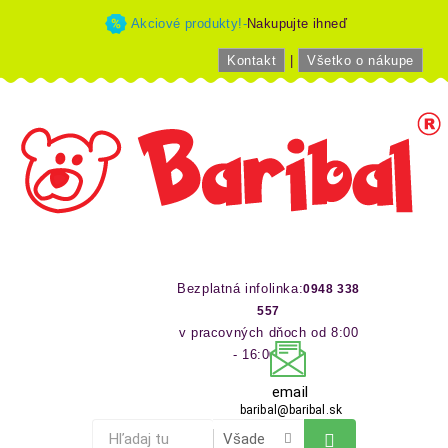
Akciové produkty!-
Nakupujte ihneď
Kontakt
|
Všetko o nákupe
Bezplatná infolinka:
0948 338
557
v pracovných dňoch od 8:00
- 16:00 hod
email
baribal@baribal.sk