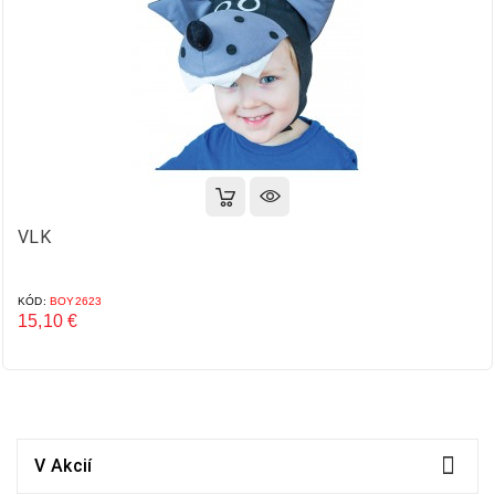
VLK
KÓD:
BOY2623
15,10 €
Cena

V Akcií