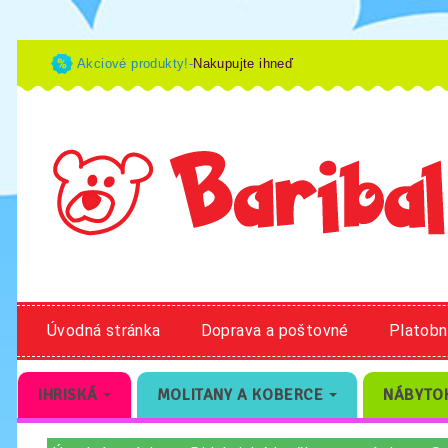
Akciové produkty!-
Nakupujte ihneď
Úvodná stránka
Doprava a poštovné
Platob
IHRISKÁ
MOLITANY A KOBERCE
NÁBYTO