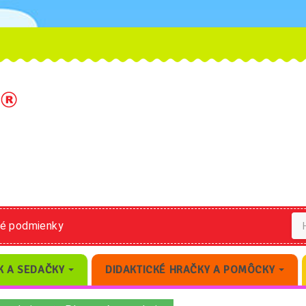
né podmienky
K A SEDAČKY
DIDAKTICKÉ HRAČKY A POMÔCKY