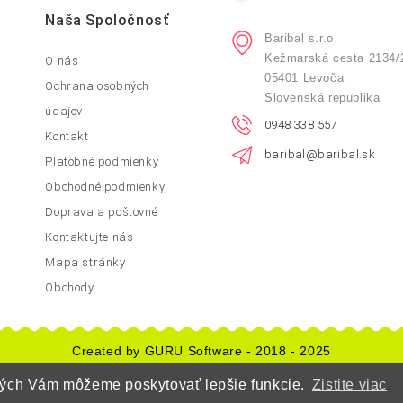
Naša Spoločnosť
Baribal s.r.o
Kežmarská cesta 2134/
O nás
05401 Levoča
Ochrana osobných
Slovenská republika
údajov
0948 338 557
Kontakt
baribal@baribal.sk
Platobné podmienky
Obchodné podmienky
Doprava a poštovné
Kontaktujte nás
Mapa stránky
Obchody
Created by GURU Software - 2018 - 2025
orých Vám môžeme poskytovať lepšie funkcie.
Zistite viac