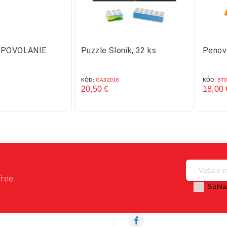
- POVOLANIE
Puzzle Sloník, 32 ks
Penová
KÓD:
GA32016
KÓD:
BT0
20,50 €
18,00 
Cena
Cena
free.
Súhla