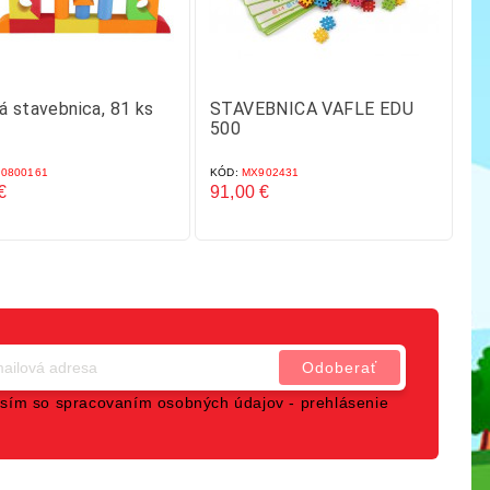
 stavebnica, 81 ks
STAVEBNICA VAFLE EDU
S
500
0800161
KÓD:
MX902431
KÓ
€
91,00 €
56
Cena
C
sím so spracovaním osobných údajov -
prehlásenie