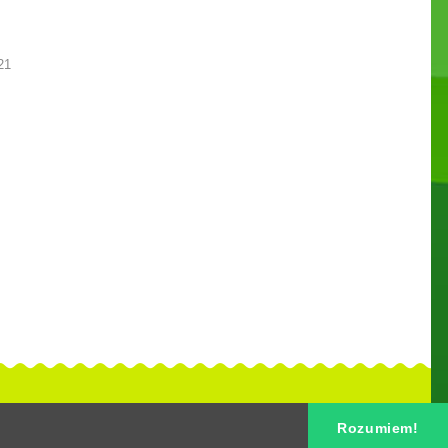
21
Rozumiem!