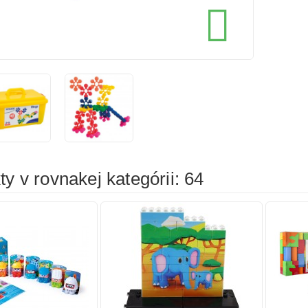
cena
cena

íka
Pridať do košíka
Prid
y v rovnakej kategórii: 64