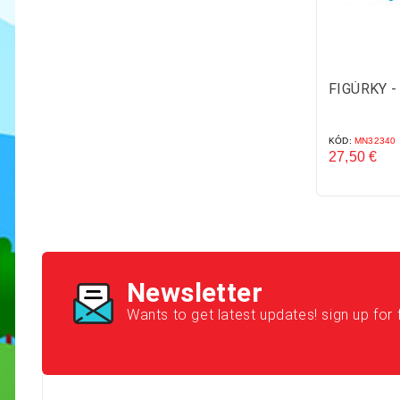
FIGÚRKY 
KÓD:
MN32340
27,50 €
Cena
Newsletter
Wants to get latest updates! sign up for 