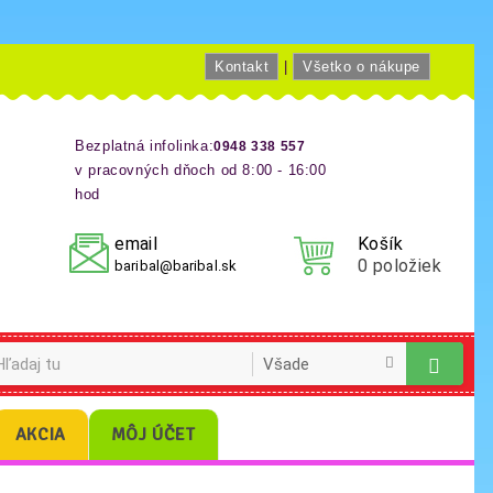
Kontakt
|
Všetko o nákupe
Bezplatná infolinka:
0948 338 557
v pracovných dňoch od 8:00 - 16:00
hod
email
Košík
0
položiek
baribal@baribal.sk
AKCIA
MÔJ ÚČET