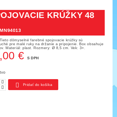
OJOVACIE KRÚŽKY 48
MN94013
Tieto dômyselné farebné spojovacie krúžky sú
uché pre malé ruky na držanie a pripojenie. Box obsahuje
v. Materiál: plast. Rozmery: Ø 8,5 cm. Vek: 3+.
,00 €
S DPH
tvo

Pridať do košíka
ica IO blocks, 1000 ks
Piks náučný set 128 ks
03
KÓD:
YTKE02
141,00 €
261,50 €
159,50 €
ná
Základná
Cena