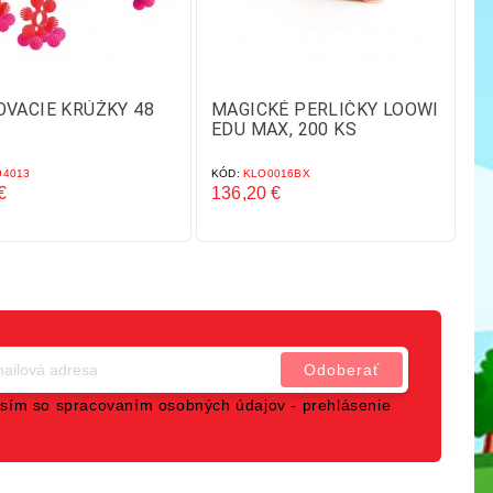
VACIE KRÚŽKY 48
MAGICKÉ PERLIČKY LOOWI
S
EDU MAX, 200 KS
4013
KÓD:
KLO0016BX
KÓ
€
136,20 €
16
Cena
C
sím so spracovaním osobných údajov -
prehlásenie