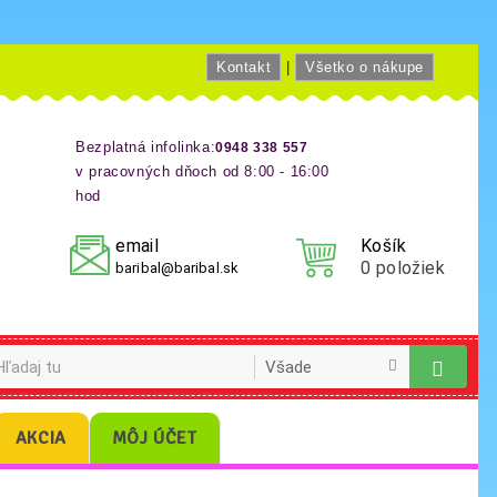
Kontakt
|
Všetko o nákupe
Bezplatná infolinka:
0948 338 557
v pracovných dňoch od 8:00 - 16:00
hod
email
Košík
0
položiek
baribal@baribal.sk
AKCIA
MÔJ ÚČET