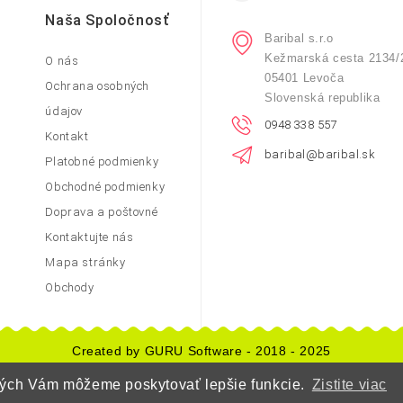
Naša Spoločnosť
Baribal s.r.o
Kežmarská cesta 2134/
O nás
05401 Levoča
Ochrana osobných
Slovenská republika
údajov
0948 338 557
Kontakt
baribal@baribal.sk
Platobné podmienky
Obchodné podmienky
Doprava a poštovné
Kontaktujte nás
Mapa stránky
Obchody
Created by GURU Software - 2018 - 2025
orých Vám môžeme poskytovať lepšie funkcie.
Zistite viac