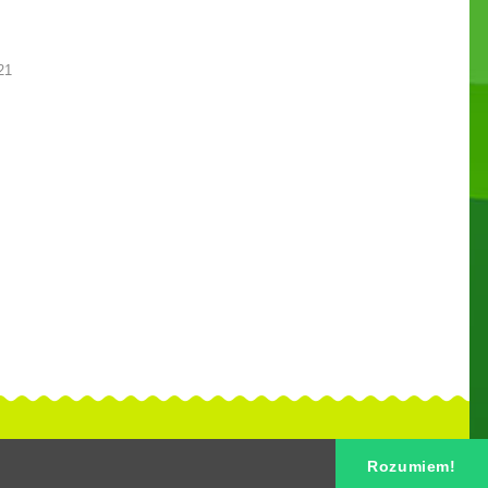
21
Rozumiem!