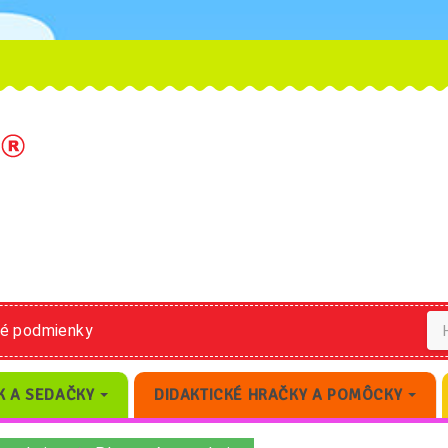
né podmienky
K A SEDAČKY
DIDAKTICKÉ HRAČKY A POMÔCKY