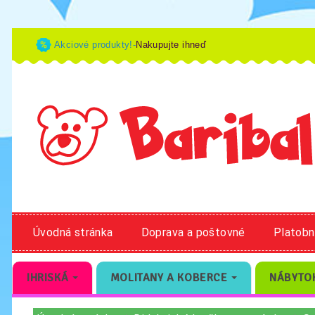
Akciové produkty!-
Nakupujte ihneď
Úvodná stránka
Doprava a poštovné
Platob
IHRISKÁ
MOLITANY A KOBERCE
NÁBYTO