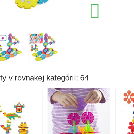
cena
cena

íka
Pridať do košíka
Prid
y v rovnakej kategórii: 64