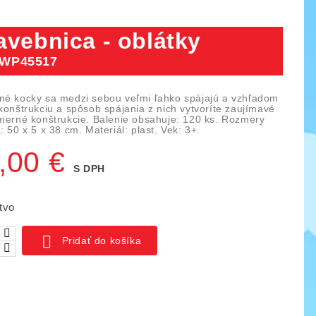
avebnica - oblátky
WP45517
né kocky sa medzi sebou veľmi ľahko spájajú a vzhľadom
konštrukciu a spôsob spájania z nich vytvoríte zaujímavé
zmerné konštrukcie. Balenie obsahuje: 120 ks. Rozmery
: 50 x 5 x 38 cm. Materiál: plast. Vek: 3+.
,00 €
S DPH
tvo

Pridať do košíka
ica IO blocks, 1000 ks
Piks náučný set 128 ks
03
KÓD:
YTKE02
141,00 €
261,50 €
159,50 €
ná
Základná
Cena