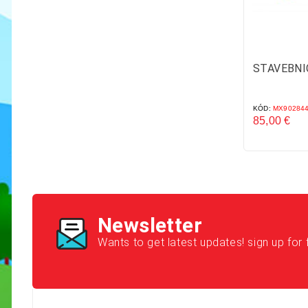
STAVEBNI
KÓD:
MX90284
85,00 €
Cena
Newsletter
Wants to get latest updates! sign up for 