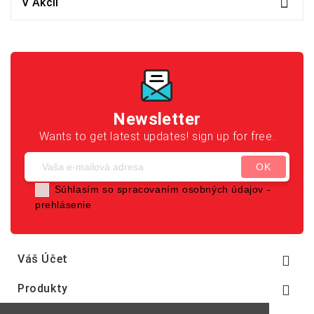

V Akcií
Newsletter
Wants to get latest updates! sign up for free.
Súhlasím so spracovaním osobných údajov -
prehlásenie
Váš Účet

Produkty
