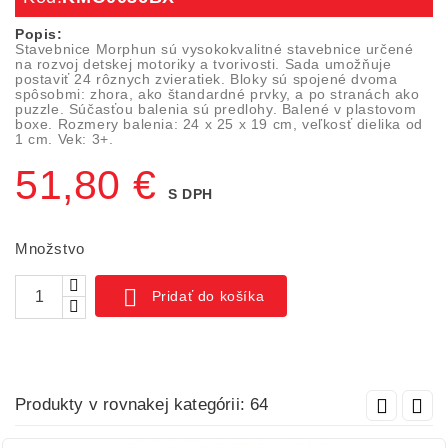
Popis:
Stavebnice Morphun sú vysokokvalitné stavebnice určené
na rozvoj detskej motoriky a tvorivosti. Sada umožňuje
postaviť 24 rôznych zvieratiek. Bloky sú spojené dvoma
spôsobmi: zhora, ako štandardné prvky, a po stranách ako
puzzle. Súčasťou balenia sú predlohy. Balené v plastovom
boxe. Rozmery balenia: 24 x 25 x 19 cm, veľkosť dielika od
1 cm. Vek: 3+.
51,80 €
S DPH
Množstvo

Pridať do košíka
Produkty v rovnakej kategórii: 64