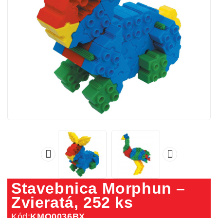


Stavebnica Morphun –
Zvieratá, 252 ks
Kód:
KMO0036BX