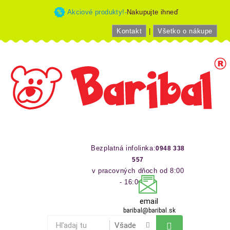
Akciové produkty!-
Nakupujte ihneď
Kontakt
|
Všetko o nákupe
Bezplatná infolinka:
0948 338
557
v pracovných dňoch od 8:00
- 16:00 hod
email
baribal@baribal.sk